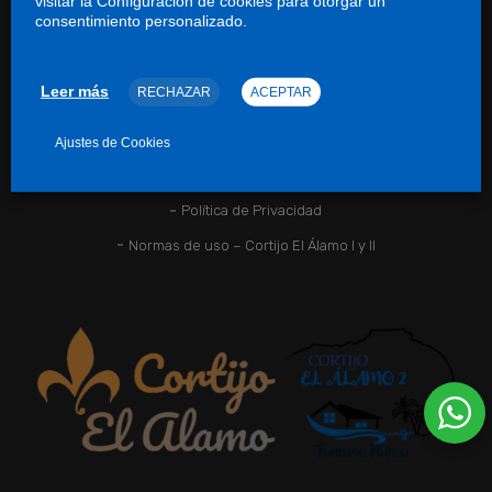
visitar la Configuración de cookies para otorgar un
Paraje Hoya del Serval
consentimiento personalizado.
04830 – Vélez Blanco.
Almería
España
© 2026. Cortijo el Álamo 1&2. Todos los derechos reservados
Leer más
RECHAZAR
ACEPTAR
Ajustes de Cookies
Política de cookies
Aviso legal
Política de Privacidad
Normas de uso – Cortijo El Álamo I y II