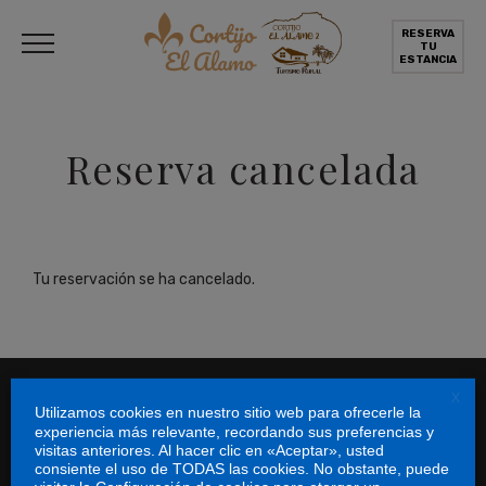
RESERVA
TU
ESTANCIA
Reserva cancelada
Tu reservación se ha cancelado.
X
Utilizamos cookies en nuestro sitio web para ofrecerle la
experiencia más relevante, recordando sus preferencias y
Tel: +34 639 65 59 46
visitas anteriores. Al hacer clic en «Aceptar», usted
Email: info@cortijoelalamo.com
consiente el uso de TODAS las cookies. No obstante, puede