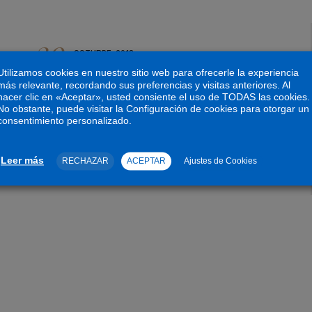
30
OCTUBRE, 2018
Utilizamos cookies en nuestro sitio web para ofrecerle la experiencia
Our Secret Island Boat
más relevante, recordando sus preferencias y visitas anteriores. Al
hacer clic en «Aceptar», usted consiente el uso de TODAS las cookies.
Tour is Just For You
No obstante, puede visitar la Configuración de cookies para otorgar un
consentimiento personalizado.
READ MORE
Leer más
RECHAZAR
ACEPTAR
Ajustes de Cookies