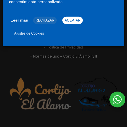
consentimiento personalizado.
España
© 2026. Cortijo el Álamo 1&2. Todos los derechos reservados
Leer más
RECHAZAR
ACEPTAR
Ajustes de Cookies
Política de cookies
Aviso legal
Política de Privacidad
Normas de uso – Cortijo El Álamo I y II